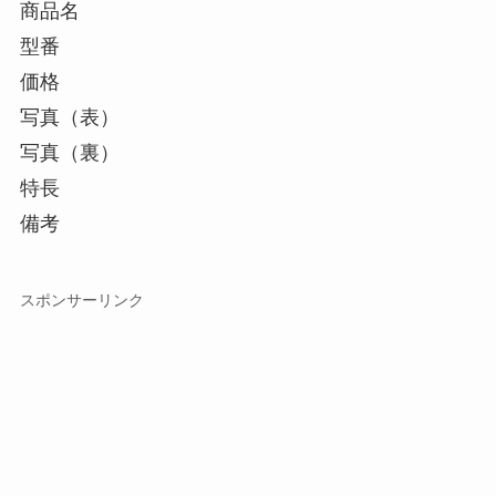
商品名
型番
価格
写真（表）
写真（裏）
特長
備考
スポンサーリンク