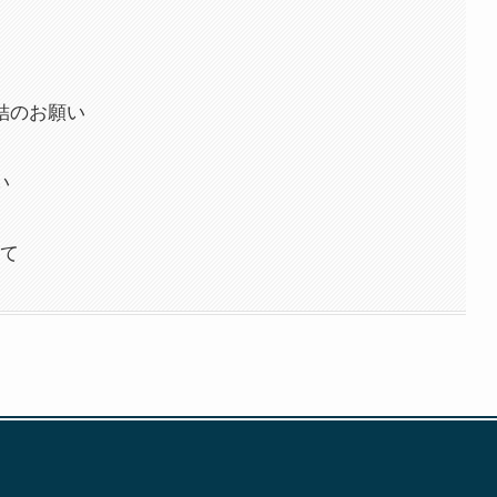
結のお願い
い
て