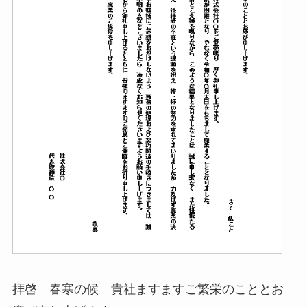
拝啓 春寒の候 貴社ますますご繁栄のこととお